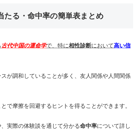
当たる・命中率の簡単表まとめ
る
古代中国の運命学
で、特に
相性診断
において
高い信
ンスが調和していることが多く、友人関係や人間関係
ことで摩擦を回避するヒントを得ることができます。
や、実際の体験談を通じて分かる
命中率
について詳し