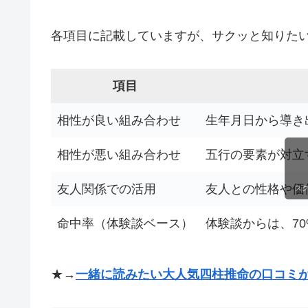
各項目に記載していますが、サクッと知りた
項目
相性が良い組み合わせ
生年月日から導き
相性が悪い組み合わせ
五行の要素が対立
友人関係での活用
友人との性格や価
ス
命中率（体験談ベース）
体験談からは、7
★→
一緒に読みたい大人気四柱推命の口コミ