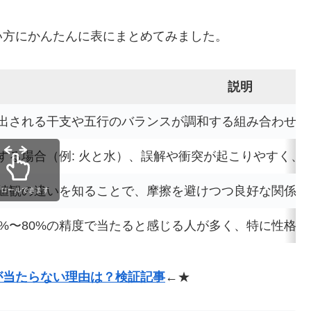
い方にかんたんに表にまとめてみました。
説明
出される干支や五行のバランスが調和する組み合わせ。
する場合（例: 火と水）、誤解や衝突が起こりやすく、
値観の違いを知ることで、摩擦を避けつつ良好な関係を
クロールできます
0%〜80%の精度で当たると感じる人が多く、特に性格
が当たらない理由は？検証記事
←★