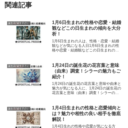
関連記事
1月6日生まれの性格や恋愛・結婚
誕生花/誕生日占い
観などこの日生まれの傾向を大分
析！
1月6日生まれの人は、性格・恋愛・結婚
観などが気になる人日1月6日生まれの性
格や恋愛・結婚観などこの日生まれの傾
向を大分析！というブログを書きまし
た。この日にうまれた人のスピリチュア
ルな世界をお届けします。ぜひ最後まで
1月24日の誕生花の花言葉と意味
誕生花/誕生日占い
読んでいただけると嬉しいです！
（由来）調査！シラーの魅力もご
紹介！
1月24日の誕生花の花言葉と意味や由来と
魅力が気になる人に、1月24日の誕生花の
花言葉と意味（由来）調査！シラーの魅
力もご紹介！という記事を書きました。
花言葉には、この花に含まれた天からの
スピリチュアルなメッセージがあります
1月4日生まれの性格と恋愛傾向と
誕生花/誕生日占い
のでぜひ見てくださいね！
は？魅力や相性の良い相手を徹底
解説！
1月4日生れの性格や恋愛が気になる方