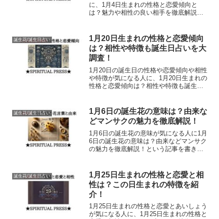
に、1月4日生まれの性格と恋愛傾向と
は？魅力や相性の良い相手を徹底解説！
という記事を詳しく書きました。誕生日
の特性を知るとより人間性がみえるので
とても面白いです。気になるあの子の誕
1月20日生まれの性格と恋愛傾向
誕生花/誕生日占い
生日をぜひ見ていってくださいね！
は？相性や特徴も誕生日占いを大
調査！
1月20日の誕生日の性格や恋愛傾向や相性
や特徴が気になる人に、1月20日生まれの
性格と恋愛傾向は？相性や特徴も誕生日
占いを大調査！というブログを書きまし
た。誕生日占いはスピリチュアルなメッ
セージが含まれていますので神のお告げ
1月6日の誕生花の意味は？由来な
誕生花/誕生日占い
を読んでみてくださいね！
どマンサクの魅力を徹底解説！
1月6日の誕生花の意味が気になる人に1月
6日の誕生花の意味は？由来などマンサク
の魅力を徹底解説！という記事を書きま
した。誕生花にはスピリチュアルなメッ
セージがたくさん含まれています。詳し
く掲載し大切な人に送る時にこの記事を
1月25日生まれの性格と恋愛と相
誕生花/誕生日占い
ぜひ思い出してほしいです！
性は？この日生まれの特徴を紹
介！
1月25日生まれの性格と恋愛とあいしょう
が気になる人に、1月25日生まれの性格と