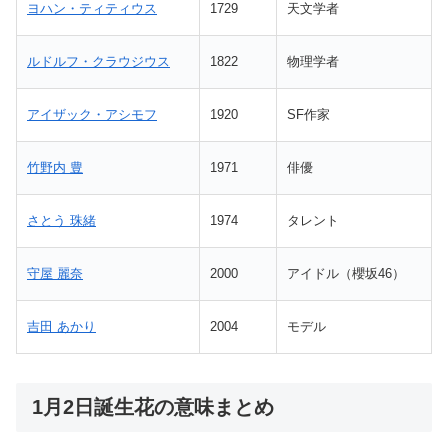
ヨハン・ティティウス
1729
天文学者
ルドルフ・クラウジウス
1822
物理学者
アイザック・アシモフ
1920
SF作家
竹野内 豊
1971
俳優
さとう 珠緒
1974
タレント
守屋 麗奈
2000
アイドル（櫻坂46）
吉田 あかり
2004
モデル
1月2日誕生花の意味まとめ