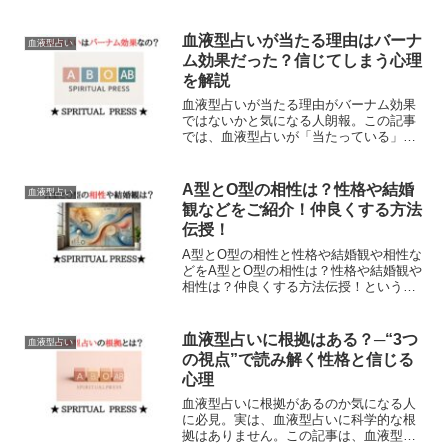
血液型占いが当たる理由はバーナ
血液型占い
ム効果だった？信じてしまう心理
を解説
血液型占いが当たる理由がバーナム効果
ではないかと気になる人朗報。この記事
では、血液型占いが「当たっている」と
感じるのは、心理学でいう“バーナム効
果”の影響かも？信じてしまう心理の仕組
みをわかりやすく解説します。これ、私
A型とO型の相性は？性格や結婚
血液型占い
のことと思う理由がわかります。
観などをご紹介！仲良くする方法
伝授！
A型とO型の相性と性格や結婚観や相性な
どをA型とO型の相性は？性格や結婚観や
相性は？仲良くする方法伝授！というブ
ログをが書きました。気になるあの子の
性格をスピリチュアルな世界から血液型
の相性占いという形でお伝えします。ぜ
血液型占いに根拠はある？─“3つ
血液型占い
ひになれば嬉しいです！
の視点”で読み解く性格と信じる
心理
血液型占いに根拠があるのか気になる人
に必見。実は、血液型占いに科学的な根
拠はありません。この記事は、血液型と