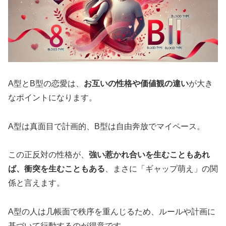
A型とB型の恋愛は、
お互いの性格や価値観の違い
が大き
なポイントになります。
A型は真面目で計画的、B型は自由奔放でマイペース。
この正反対の性格が、
強い惹かれ合いを生むこともあれ
ば、衝突を生むこともある
、まさに「ギャップ萌え」の関
係と言えます。
A型の人は几帳面で秩序を重んじるため、ルールや計画に
基づいて行動するのが得意です。