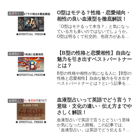
性格の関係は本当にある？科学・心理・
文化の3つの視点から、血液型占いの“信
じたくなる理由”を解説しています。文化
O型はモテる？性格・恋愛傾向・
血液型占い
的背景も影響しています。
相性の良い血液型を徹底解説！
「O型はモテるって本当？」と気になっ
ている方も多いのではないでしょうか。
O型は明るくて社交的、包容力がある性
格が魅力で、恋愛でも人気が高い傾向に
あります。本記事では、O型の基本的な
性格から恋愛傾向・相性の良い血液型ま
【B型の性格と恋愛相性】自由な
血液型占い
でを徹底解説！また、O型...
魅力を引き出すベストパートナー
とは？
B型の性格や相性が気になる人に【B型の
性格と恋愛相性】自由な魅力を引き出す
ベストパートナーとは？という記事をか
きました。気になる、あの子がB型という
ことで気になることも多いと思います
が、この記事には、結婚観や仕事上の相
血液型占いって英語でどう言う？
血液型占い
性なども詳しく記載しています。
意味・文化の違い・伝え方までや
さしく解説！
血液型占いで英語で言うとどういう意味
か気になった人朗報。この記事では、
「血液型占い」は英語でどう伝える？文
化の違いやネイティブに伝わる表現、会
話フレーズまでわかりやすく解説してい