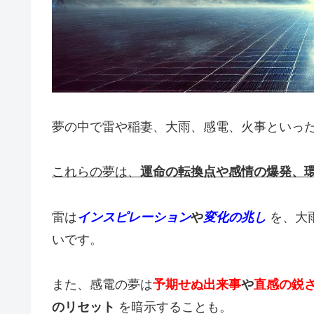
夢の中で雷や稲妻、大雨、感電、火事といっ
これらの夢は、
運命の転換点や感情の爆発、
雷は
インスピレーション
や
変化の兆し
を、大
いです。
また、感電の夢は
予期せぬ出来事
や
直感の鋭
のリセット
を暗示することも。