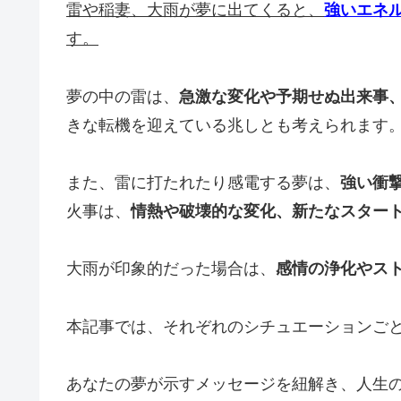
雷や稲妻、大雨が夢に出てくると、
強いエネ
す。
夢の中の雷は、
急激な変化や予期せぬ出来事
きな転機を迎えている兆しとも考えられます
また、雷に打たれたり感電する夢は、
強い衝
火事は、
情熱や破壊的な変化、新たなスター
大雨が印象的だった場合は、
感情の浄化やス
本記事では、それぞれのシチュエーションご
あなたの夢が示すメッセージを紐解き、人生