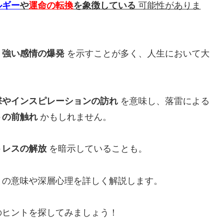
ルギー
や
運命の転換
を象徴している
可能性がありま
、強い感情の爆発
を示すことが多く、人生において大
。
撃やインスピレーションの訪れ
を意味し、落雷による
トの前触れ
かもしれません。
トレスの解放
を暗示していることも。
との意味や深層心理を詳しく解説します。
のヒントを探してみましょう！