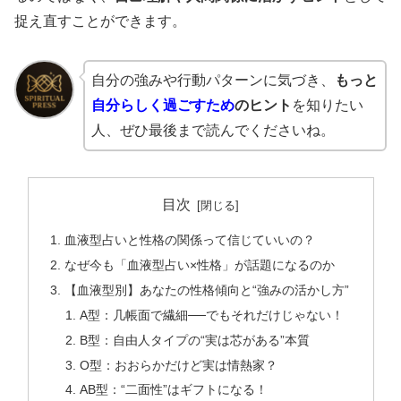
捉え直すことができます。
自分の強みや行動パターンに気づき、
もっと
自分らしく過ごすため
のヒント
を知りたい
人、ぜひ最後まで読んでくださいね。
目次
血液型占いと性格の関係って信じていいの？
なぜ今も「血液型占い×性格」が話題になるのか
【血液型別】あなたの性格傾向と“強みの活かし方”
A型：几帳面で繊細──でもそれだけじゃない！
B型：自由人タイプの“実は芯がある”本質
O型：おおらかだけど実は情熱家？
AB型：“二面性”はギフトになる！