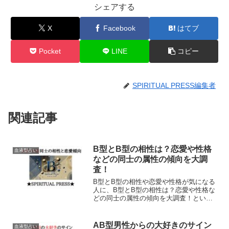
シェアする
X
Facebook
はてブ
Pocket
LINE
コピー
SPIRITUAL PRESS編集者
関連記事
B型とB型の相性は？恋愛や性格
血液型占い
などの同士の属性の傾向を大調
査！
B型とB型の相性や恋愛や性格が気になる
人に、B型とB型の相性は？恋愛や性格な
どの同士の属性の傾向を大調査！という
記事を書きました。血液型占いにはスピ
リチュアルなメッセージが多く含まれて
いますので、ぜひ記事をみて神からのお
AB型男性からの大好きのサイン
血液型占い