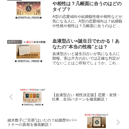
けてください！
や相性は？几帳面に合うのはどの
タイプ？
A型の恋愛傾向や結婚観性格や相性などが
気になる人に、A型の恋愛傾向は？結婚観
や性格や相性は？几帳面に合うのはどの
タイプ？というブログを書きました。血
液型占いにもスピリチュアルメッセージ
が多く含まれています。ぜひA型のアレコ
血液型占い×誕生日でわかる！あ
血液型占い
レを見ていってくださいね！
なたの“本当の性格”とは？
血液型占いと誕生日占いが気になる人に
朗報。実は片方の占いでは正確な判定が
でないことはご存知でしょうか。これら
は、異なった占いですが両方を掛け合わ
せることでより正確な性格判断ができま
す。この記事を読めば、2つの占いをうま
く活用する理由がわかります。
【血液型占い 相性決定版】恋愛・友情・
仕事…全16パターンを徹底解説！
細木数子に“旦那”はいたの？結婚歴やパー
トナーの真相を徹底解説！