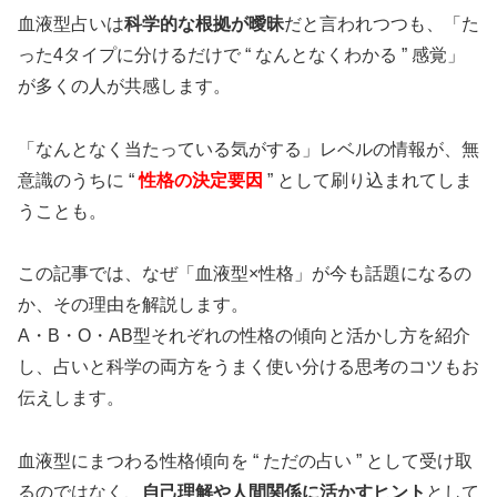
血液型占いは
科学的な根拠が曖昧
だと言われつつも、「た
った4タイプに分けるだけで “ なんとなくわかる ” 感覚」
が多くの人が共感します。
「なんとなく当たっている気がする」レベルの情報が、無
意識のうちに “
性格の決定要因
” として刷り込まれてしま
うことも。
この記事では、なぜ「血液型×性格」が今も話題になるの
か、その理由を解説します。
A・B・O・AB型それぞれの性格の傾向と活かし方を紹介
し、占いと科学の両方をうまく使い分ける思考のコツもお
伝えします。
血液型にまつわる性格傾向を “ ただの占い ” として受け取
るのではなく、
自己理解や人間関係に活かすヒント
として