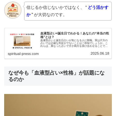
信じるか信じないかではなく、 “
どう活かす
か
”
が大切なのです。
血液型占い×誕生日でわかる！あなたの“本当の性
格”とは？
血液型占いと誕生日占いが気になる人に朗報。実は片方の
占いでは正確な判定がでないことはご存知でしょうか。こ
れらは、異なった占いですが両方を掛け合わせることでよ
り正確な性格判断ができます。この記事を読めば、2つの
占いをうまく活用する理由がわかります。
2025.06.18
spiritual-press.com
なぜ今も「血液型占い×性格」が話題にな
るのか