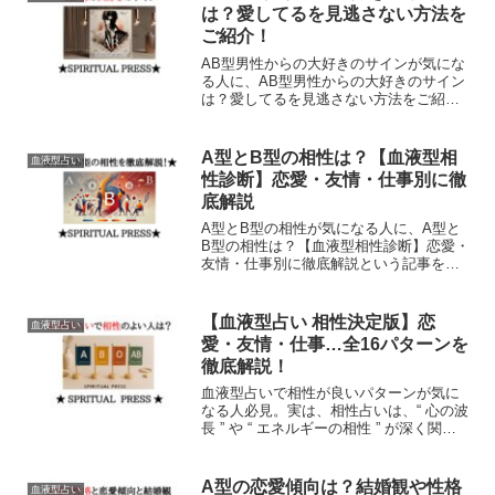
告げを読み解いてくださいね！
は？愛してるを見逃さない方法を
ご紹介！
AB型男性からの大好きのサインが気にな
る人に、AB型男性からの大好きのサイン
は？愛してるを見逃さない方法をご紹
介！ という記事をかきました。ミステリ
アスなAB型はクールな一面から愛情を受
け取りにくい傾向があります。そんな彼
A型とB型の相性は？【血液型相
血液型占い
のことをいっぱい書いてます
性診断】恋愛・友情・仕事別に徹
底解説
A型とB型の相性が気になる人に、A型と
B型の相性は？【血液型相性診断】恋愛・
友情・仕事別に徹底解説という記事を書
きました。異なった性格の2人なので性格
が合うか合わないのか気になる人も多い
のではないでしょうか。真反対といわれ
【血液型占い 相性決定版】恋
血液型占い
る2つの性格ですが相性は？
愛・友情・仕事…全16パターンを
徹底解説！
血液型占いで相性が良いパターンが気に
なる人必見。実は、相性占いは、“ 心の波
長 ” や “ エネルギーの相性 ” が深く関わ
っていて相性の良し悪しがハッキリと決
まっているものではありません。血液型
占いで相性の本当に良いパターンをみつ
A型の恋愛傾向は？結婚観や性格
血液型占い